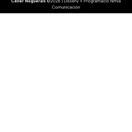
Celler Noguerals
©2026 | Disseny + Programació Nimia
Comunicación